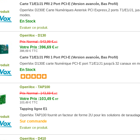
Carte T1/E1/J1 PRI 2 Port PCI-E (Version avancée, Bas Profil)
OpenVox D230E Carte Numériques Asterisk PCI Express,2 ports T1/E1/J1, ju
roduit
modes.
En Stock
Evaluer ce produit.
OpenVox -
D130
Prix Normal :
543,99 €
HT
Votre Prix :396,69 €
HT
396,69 € TTC
Carte T1/E1/J1 PRI 1 Port PCI-E (Version avancée, Bas Profil)
OpenVox D130E carte Numérique PCI-E port T1/E1/J1 jusqu'à 32 canaux en 
roduit
En Stock
OpenVox -
TAP100
Prix Normal :
143,69 €
HT
Votre Prix :103,49 €
HT
103,49 € TTC
Tapping ligne E1
OpenVox TAP100 fournit un facteur de forme 2U pour les solutions de taraudag
roduit
Sur commande
Evaluer ce produit.
OpenVox -
D410