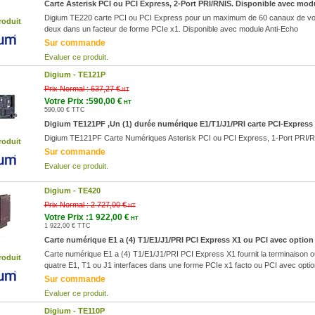
Carte Asterisk PCI ou PCI Express, 2-Port PRI/RNIS. Disponible avec mod
Digium TE220 carte PCI ou PCI Express pour un maximum de 60 canaux de voix
roduit
deux dans un facteur de forme PCIe x1. Disponible avec module Anti-Echo
Sur commande
Evaluer ce produit.
Digium -
TE121P
Prix Normal :
637,27 €
HT
Votre Prix :590,00 €
HT
590,00 € TTC
Digium TE121PF ,Un (1) durée numérique E1/T1/J1/PRI carte PCI-Express
Digium TE121PF Carte Numériques Asterisk PCI ou PCI Express, 1-Port PRI/RN
roduit
Sur commande
Evaluer ce produit.
Digium -
TE420
Prix Normal :
2 727,00 €
HT
Votre Prix :1 922,00 €
HT
1 922,00 € TTC
Carte numérique E1 a (4) T1/E1/J1/PRI PCI Express X1 ou PCI avec optio
Carte numérique E1 a (4) T1/E1/J1/PRI PCI Express X1 fournit la terminaison o
roduit
quatre E1, T1 ou J1 interfaces dans une forme PCIe x1 facto ou PCI avec opti
Sur commande
Evaluer ce produit.
Digium -
TE110P