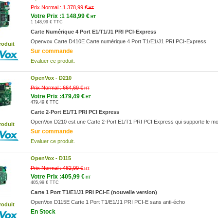
Prix Normal :
1 378,99 €
HT
Votre Prix :1 148,99 €
HT
1 148,99 € TTC
Carte Numérique 4 Port E1/T1/J1 PRI PCI-Express
Openvox Carte D410E Carte numérique 4 Port T1/E1/J1 PRI PCI-Express
roduit
Sur commande
Evaluer ce produit.
OpenVox -
D210
Prix Normal :
664,69 €
HT
Votre Prix :479,49 €
HT
479,49 € TTC
Carte 2-Port E1/T1 PRI PCI Express
OpenVox D210 est une Carte 2-Port E1/T1 PRI PCI Express qui supporte le mod
roduit
Sur commande
Evaluer ce produit.
OpenVox -
D115
Prix Normal :
482,99 €
HT
Votre Prix :405,99 €
HT
405,99 € TTC
Carte 1 Port T1/E1/J1 PRI PCI-E (nouvelle version)
OpenVox D115E Carte 1 Port T1/E1/J1 PRI PCI-E sans anti-écho
roduit
En Stock