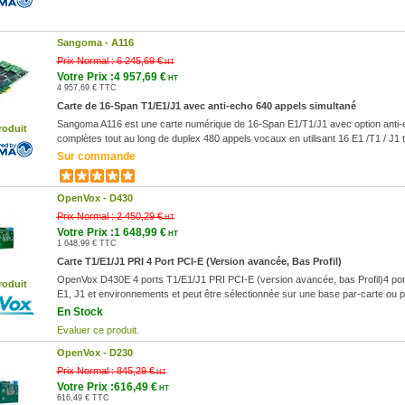
Sangoma -
A116
Prix Normal :
6 245,69 €
HT
Votre Prix :4 957,69 €
HT
4 957,69 € TTC
Carte de 16-Span T1/E1/J1 avec anti-echo 640 appels simultané
Sangoma A116 est une carte numérique de 16-Span E1/T1/J1 avec option anti-
roduit
complètes tout au long de duplex 480 appels vocaux en utilisant 16 E1 /T1 / J1 
Sur commande
OpenVox -
D430
Prix Normal :
2 450,29 €
HT
Votre Prix :1 648,99 €
HT
1 648,99 € TTC
Carte T1/E1/J1 PRI 4 Port PCI-E (Version avancée, Bas Profil)
OpenVox D430E 4 ports T1/E1/J1 PRI PCI-E (version avancée, bas Profil)4 port
roduit
E1, J1 et environnements et peut être sélectionnée sur une base par-carte ou p
En Stock
Evaluer ce produit.
OpenVox -
D230
Prix Normal :
845,29 €
HT
Votre Prix :616,49 €
HT
616,49 € TTC