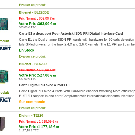
Evaluer ce produit.
Bluenet -
BL220DE
Prix Normal :
809,00 €
HT
Votre Prix :363,00 €
HT
363,00 € TTC
Carte E1 a deux port Pour Asterisk ISDN PRI Digital Interface Card
Carte E1 the Dual channel ISDN PRI cards with hardware for 60 calls detection 
roduit
fully GPled drivers for the linux 2.4.X and 2.6.X kernels. The E1 PRI port can b
En Stock
Evaluer ce produit.
Bluenet -
BL420D
Prix Normal :
635,00 €
HT
Votre Prix :527,00 €
HT
527,00 € TTC
Carte Digital PCI avec 4 Ports E1
Carte Digital PCI avec 4 Ports With Hardware channel switching More efficient
roduit
E1/T1/J1 support in one card,Compliance with international telecommunications s
Sur commande
Evaluer ce produit.
Digium -
TE220
Prix Normal :
1 818,09 €
HT
Votre Prix :1 177,18 €
HT
1 177,18 € TTC