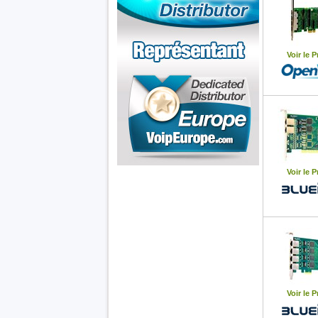
Voir le P
Voir le P
Les cartes
Chez Voip
Openvox
France
Voir le P