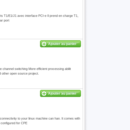
s T1/E1/J1 avec interface PCI-e Il prend en charge T1,
ar port
Ajouter au panier
channel switching More efficient processing abilit
nd other open source project.
Ajouter au panier
connectivity to your linux machine can han. It comes with
e configured for CPE