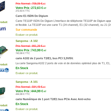
Prix Normal :
709,09 €
HT
Votre Prix :272,63 €
HT
272,63 € TTC
Carte E1 ISDN De Digium
Carte TE110P ISDN De Digium L'interface de téléphonie TE110P de Digium appor
roduit
et flexible. La TE110P est une carte T1 (24-channel), E1 (32-channel), ou J1 (2
Sur commande
Evaluer ce produit.
Sangoma -
A 102
Prix Normal :
991,29 €
HT
Votre Prix :743,99 €
HT
743,99 € TTC
carte A102 de 2 ports T2/E1, bus PCI 3,3V/5V.
La carte Sangoma A102 2 ports de voix et de données optimisé plus de T1, E1,
roduit
En Stock
Evaluer ce produit.
Sangoma -
A 101
Prix Normal :
594,49 €
HT
Votre Prix :444,99 €
HT
444,99 € TTC
carte Numérique de 1 port T2/E1 bus PCIe Avec Anti-echo
En Stock
roduit
Evaluer ce produit.