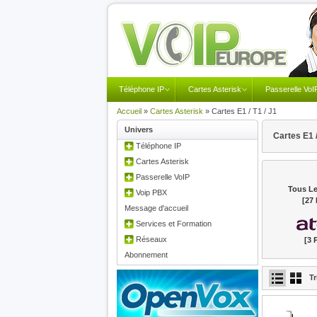
Téléphone IP
Cartes Asterisk
Passerelle VoI
Accueil
»
Cartes Asterisk
»
Cartes E1 / T1 / J1
Univers
Cartes E1 /
Téléphone IP
Cartes Asterisk
Passerelle VoIP
Tous Le
Voip PBX
[27 
Message d'accueil
Services et Formation
Réseaux
[3 
Abonnement
Tr