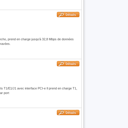
Détails
echo, prend en charge jusqu'à 32,8 Mbps de données
travées.
Détails
s T1/E1/J1 avec interface PCI-e Il prend en charge T1,
ar port
Détails