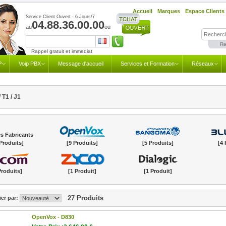
Accueil
Marques
Espace Clients
Service Client Ouvert - 6 Jours/7
04.88.36.00.00
au
ou
Re
Rappel gratuit et immediat
P
Voip PBX
Message d'accueil
Services et Formation
Réseaux
 T1 / J1
s Fabricants
Produits]
[9 Produits]
[5 Produits]
[4 
Produits]
[1 Produit]
[1 Produit]
27 Produits
ier par:
OpenVox -
D830