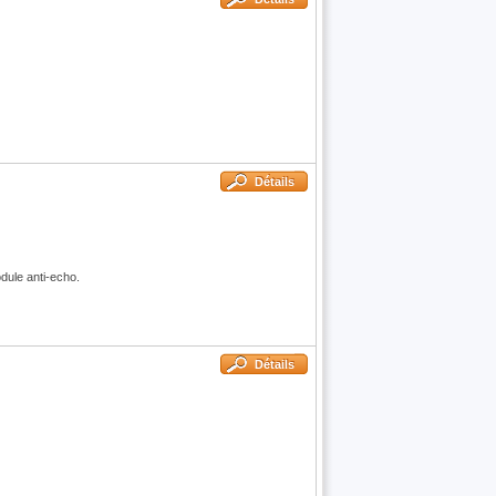
Détails
ule anti-echo.
Détails