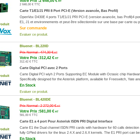
Votre Prix :2 646,00 €
HT
2 646,00 € TTC
Carte T1/E1/J1 PRI 8 Port PCI-E (Version avancée, Bas Profil)
OpenVox D430E 4 ports T1/E1/J1 PRI PCI-E (version avancée, bas Profil)4 port
E1, J1 et environnements et peut être sélectionnée sur une base par-carte ou p
roduit
Sur commande
Evaluer ce produit.
Bluenet -
BL220D
Prix Normal :
474,30 €
HT
Votre Prix :312,42 €
HT
312,42 € TTC
Carte Digital PCI avec 2 Ports
Carte Digital PCI wiyh 2 Ports Supporting EC Module with Octasic chip Hardware 
roduit
Specifically designed for the Asterisk platform, available for Freeswitch, Yate a
En Stock
Evaluer ce produit.
Bluenet -
BL420DE
Prix Normal :
2 272,00 €
HT
Votre Prix :581,00 €
HT
581,00 € TTC
Carte E1 a 4 port Pour Asterisk ISDN PRI Digital Interface
Carte E1 the Dual channel ISDN PRI cards with hardware for 60 calls detection 
roduit
fully GPled drivers for the linux 2.4.X and 2.6.X kernels. The E1 PRI port can b
En Stock