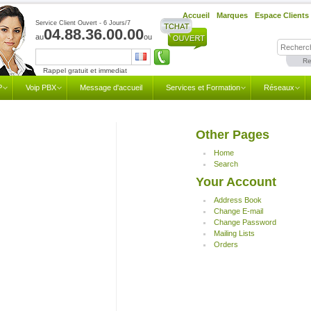
Accueil
Marques
Espace Clients
Service Client Ouvert - 6 Jours/7
04.88.36.00.00
au
ou
Re
Rappel gratuit et immediat
P
Voip PBX
Message d'accueil
Services et Formation
Réseaux
Other Pages
Home
Search
Your Account
Address Book
Change E-mail
Change Password
Mailing Lists
Orders