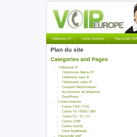
Téléphone IP
Cartes Asterisk
Passerelle VoI
Plan du site
Categories and Pages
Téléphone IP
Téléphones filaires IP
Téléphone sans fil
Téléphones video IP
Casques téléphoniques
Accessoires de téléphone
DoorPhone
Cartes Asterisk
Cartes FXO / FXS
Cartes T0 / RNIS / BRI
Cartes E1 / T1 / J1
Cartes GSM
Cartes Hybrid
Carte MultiMedia
Passerelle VoIP