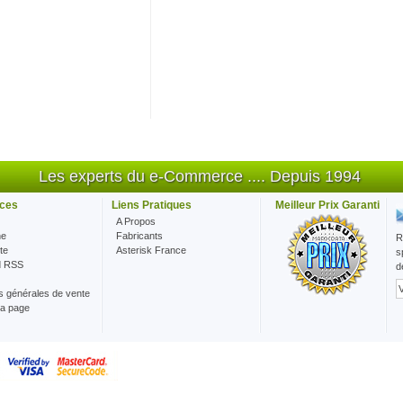
Les experts du e-Commerce .... Depuis 1994
ces
Liens Pratiques
Meilleur Prix Garanti
A Propos
he
Fabricants
R
te
Asterisk France
s
d RSS
d
s générales de vente
la page