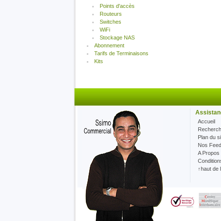
Points d'accès
Routeurs
Switches
WiFi
Stockage NAS
Abonnement
Tarifs de Terminaisons
Kits
Assistan
Accueil
Recherc
Plan du si
Nos Fee
A Propos
Condition
↑haut de 