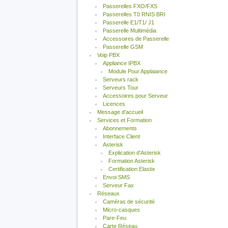
Passerelles FXO/FXS
Passerelles T0 RNIS BRI
Passerelle E1/T1/ J1
Passerelle Multimédia
Accessoires de Passerelle
Passerelle GSM
Voip PBX
Appliance IPBX
Module Pour Applaiance
Serveurs rack
Serveurs Tour
Accessoires pour Serveur
Licences
Message d'accueil
Services et Formation
Abonnements
Interface Client
Asterisk
Explication d'Asterisk
Formation Asterisk
Certification Elastix
Envoi SMS
Serveur Fax
Réseaux
Caméras de sécurité
Micro-casques
Pare-Feu
Carte Réseau