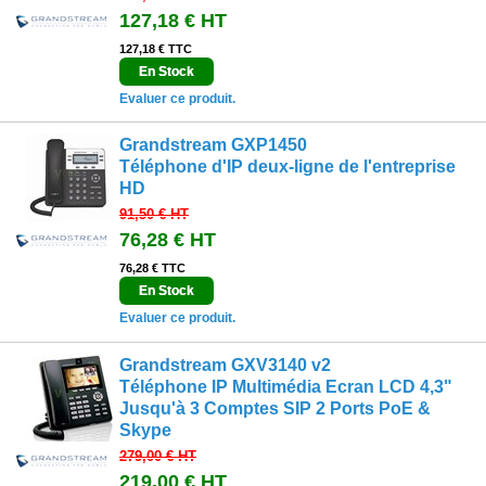
127,18 €
HT
127,18 € TTC
En Stock
Evaluer ce produit.
Grandstream GXP1450
Téléphone d'IP deux-ligne de l'entreprise
HD
91,50 €
HT
76,28 €
HT
76,28 € TTC
En Stock
Evaluer ce produit.
Grandstream GXV3140 v2
Téléphone IP Multimédia Ecran LCD 4,3"
Jusqu'à 3 Comptes SIP 2 Ports PoE &
Skype
279,00 €
HT
219,00 €
HT