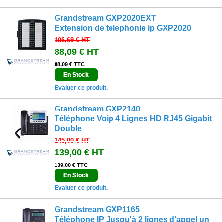
Grandstream GXP2020EXT
Extension de telephonie ip GXP2020
106,69 €
HT
88,09 €
HT
88,09 € TTC
En Stock
Evaluer ce produit.
Grandstream GXP2140
Téléphone Voip 4 Lignes HD RJ45 Gigabit
Double
145,00 €
HT
139,00 €
HT
139,00 € TTC
En Stock
Evaluer ce produit.
Grandstream GXP1165
Téléphone IP Jusqu'à 2 lignes d'appel un