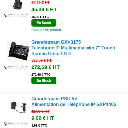
65,39 €
HT
45,39 €
HT
45,39 € TTC
En Stock
Evaluer ce produit.
Grandstream GXV3175
Telephone IP Multimedia with 7'' Touch
Screen Color LCD
363,59 €
HT
272,69 €
HT
272,69 € TTC
En Stock
Grandstream PSU 5V
Alimentation de Téléphone IP GXP1405
11,89 €
HT
9,99 €
HT
9,99 € TTC