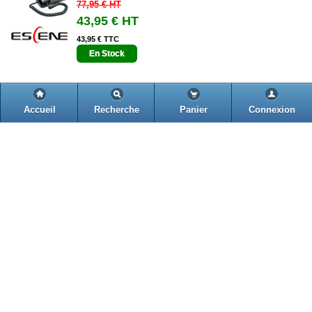
77,95 €
HT
43,95 €
HT
43,95 € TTC
En Stock
ESCENE WS620-E
Accueil
Recherche
Panier
Connexion
Téléphone IP WIFI avec adaptateur + 8
comptes SIP
312,45 €
HT
232,05 €
HT
232,05 € TTC
En Stock
Evaluer ce produit.
ESCENE HS118-P
Téléphone IP pour les Chambres d'hôtel
92,27 €
HT
45,00 €
HT
45,00 € TTC