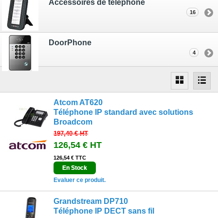
Accessoires de téléphone
16
DoorPhone
4
Atcom AT620
Téléphone IP standard avec solutions
Broadcom
197,40 €
HT
126,54 €
HT
126,54 € TTC
En Stock
Evaluer ce produit.
Grandstream DP710
Téléphone IP DECT sans fil