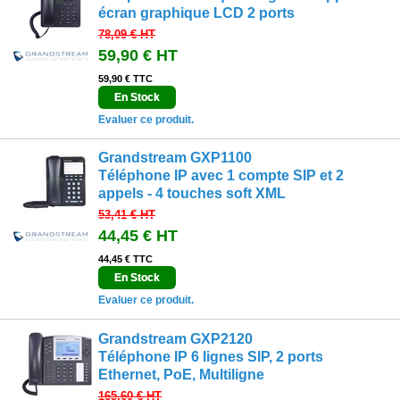
écran graphique LCD 2 ports
78,09 €
HT
59,90 €
HT
59,90 € TTC
En Stock
Evaluer ce produit.
Grandstream GXP1100
Téléphone IP avec 1 compte SIP et 2
appels - 4 touches soft XML
53,41 €
HT
44,45 €
HT
44,45 € TTC
En Stock
Evaluer ce produit.
Grandstream GXP2120
Téléphone IP 6 lignes SIP, 2 ports
Ethernet, PoE, Multiligne
165,60 €
HT