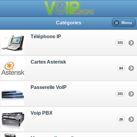
Catégories
Menu
Téléphone IP
101
Cartes Asterisk
84
Passerelle VoIP
101
Voip PBX
26