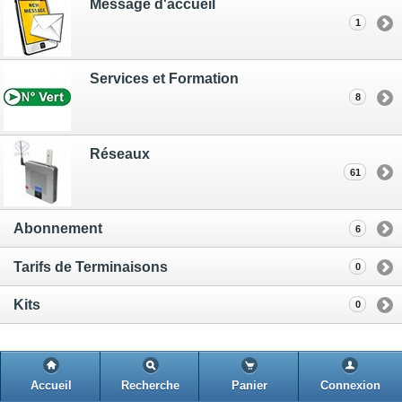
Message d'accueil
1
Services et Formation
8
Réseaux
61
Abonnement
6
Tarifs de Terminaisons
0
Kits
0
Accueil
Recherche
Panier
Connexion