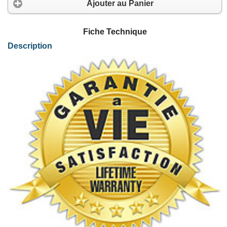
Ajouter au Panier
Fiche Technique
Description
Dans la gamme des équipements de télécommunications évolutifs haut de gamme d
La carte A104 prend en charge un maximum de 120 communications vocales sur 
Avec les cartes Sangoma, vous pouvez bénéficier des dernières innovations maté
Une solution basée sur une carte Sangoma A104D ou A104DE avec DSP Octasic et a
Brochage RJ45 pour ligne T2/E1