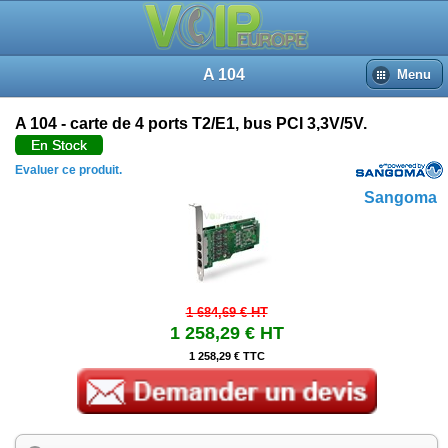
Revues du produit
Accueil
Recherche
A 104
Menu
Panier
Connexion
A 104 - carte de 4 ports T2/E1, bus PCI 3,3V/5V.
En Stock
Evaluer ce produit.
Sangoma
1 684,69 €
HT
1 258,29 €
HT
1 258,29 € TTC