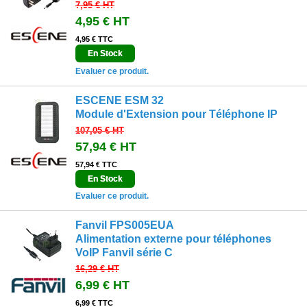
7,95 €
HT
4,95 €
HT
4,95 € TTC
En Stock
Evaluer ce produit.
ESCENE ESM 32
Module d'Extension pour Téléphone IP
107,05 €
HT
57,94 €
HT
57,94 € TTC
En Stock
Evaluer ce produit.
Fanvil FPS005EUA
Alimentation externe pour téléphones
VoIP Fanvil série C
16,29 €
HT
6,99 €
HT
6,99 € TTC