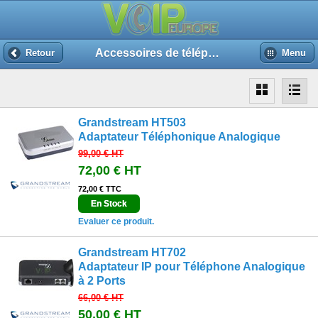
Accessoires de téléphone
Retour
Menu
Grandstream HT503
Adaptateur Téléphonique Analogique
99,00 €
HT
72,00 €
HT
72,00 € TTC
En Stock
Evaluer ce produit.
Grandstream HT702
Adaptateur IP pour Téléphone Analogique
à 2 Ports
66,00 €
HT
50,00 €
HT