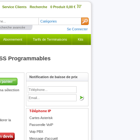
Service Clients
Recherche
0 Produit 0,00 €
Catégories
cherche avancée
Se Connecter
Abonnement
Tarifs de Terminaisons
Kits
DSS Programmables
Notification de baisse de prix
u panier
ma sélection
Téléphone IP
Cartes Asterisk
orer la
Passerelle VoIP
Voip PBX
Message d'accueil