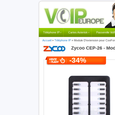
Téléphone IP
Cartes Asterisk
Passerelle VoI
Accueil
»
Téléphone IP
»
Module D'extension pour CooFo
Zycoo
CEP-26 - Mo
-34%