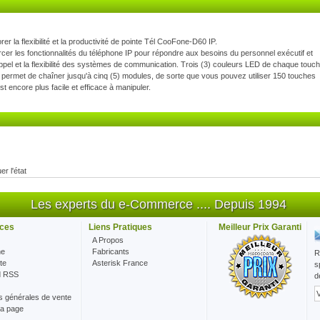
 la flexibilité et la productivité de pointe Tél CooFone-D60 IP.
er les fonctionnalités du téléphone IP pour répondre aux besoins du personnel exécutif et
'appel et la flexibilité des systèmes de communication. Trois (3) couleurs LED de chaque touc
 Il permet de chaîner jusqu'à cinq (5) modules, de sorte que vous pouvez utiliser 150 touches
t encore plus facile et efficace à manipuler.
er l'état
e, le MDN, prise d'appel, Interphone, attente, transfert, avant et VM
Les experts du e-Commerce .... Depuis 1994
 est de moins de 2 unités
ces
Liens Pratiques
Meilleur Prix Garanti
A Propos
he
Fabricants
R
t hors
te
Asterisk France
s
d RSS
d
s générales de vente
la page