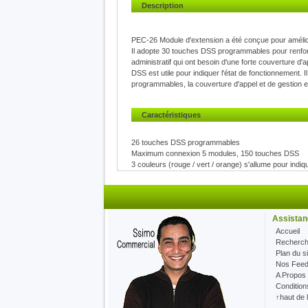
Description
PEC-26 Module d'extension a été conçue pour améliorer
Il adopte 30 touches DSS programmables pour renforc
administratif qui ont besoin d'une forte couverture d
DSS est utile pour indiquer l'état de fonctionnement.
programmables, la couverture d'appel et de gestion es
Caractéristiques
26 touches DSS programmables
Maximum connexion 5 modules, 150 touches DSS
3 couleurs (rouge / vert / orange) s'allume pour indiqu
Soutien de voyants d'occupation (BLF)
D'autres fonctionnalités comme la numérotation abrégé
Pas besoin d'adaptateur secteur lorsque la connexion
Assistan
Spécifications
Accueil
Adaptateur secteur: Entrée-AC 100 ~ 240V-5V, 1A
Recherc
2x ports RJ45 pour alimentation / de données dans e
Plan du si
Température de fonctionnement:. 0-40 ° C
Nos Fee
10 ~ 90% Humidité de fonctionnement:
A Propos
Condition
↑haut de 