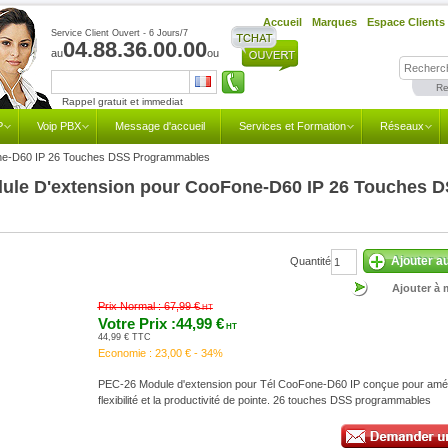
Accueil
Marques
Espace Clients
Service Client Ouvert - 6 Jours/7
04.88.36.00.00
au
ou
Re
Rappel gratuit et immediat
P
Voip PBX
Message d'accueil
Services et Formation
Réseaux
ne-D60 IP 26 Touches DSS Programmables
dule D'extension pour CooFone-D60 IP 26 Touches 
Ajouter a
Quantité
Ajouter à 
Prix Normal :
67,99 €
HT
Votre Prix :44,99 €
HT
44,99 € TTC
Economie :
23,00 € - 34%
PEC-26 Module d'extension pour Tél CooFone-D60 IP conçue pour améli
flexibilité et la productivité de pointe. 26 touches DSS programmables