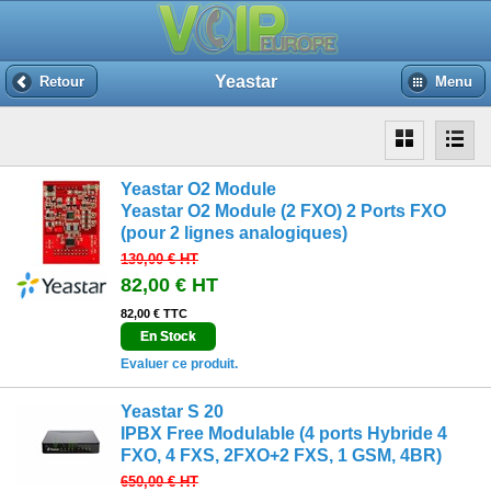
Yeastar
Retour
Menu
Yeastar O2 Module
Yeastar O2 Module (2 FXO) 2 Ports FXO
(pour 2 lignes analogiques)
130,00 €
HT
82,00 €
HT
82,00 € TTC
En Stock
Evaluer ce produit.
Yeastar S 20
IPBX Free Modulable (4 ports Hybride 4
FXO, 4 FXS, 2FXO+2 FXS, 1 GSM, 4BR)
650,00 €
HT