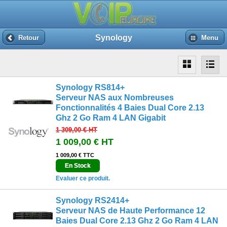
Synology
Retour
Menu
Synology RS814+
Serveur NAS aux Nombreuses
Fonctionnalités 4 Baies Dual Core 2.13
Ghz 2 Go Ram 4 LAN Gigabit
1 309,00 €
HT
1 009,00 €
HT
1 009,00 € TTC
En Stock
Evaluer ce produit.
Synology RS2414+
Serveur NAS de Haute Performance 12
Baies Dual Core 2.13 Ghz 2 Go Ram 4 LAN