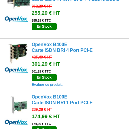
362,29 €
HT
255,29 €
HT
255,29 € TTC
En Stock
OpenVox B400E
Carte ISDN BRI 4 Port PCI-E
425,49 €
HT
301,29 €
HT
301,29 € TTC
En Stock
Evaluer ce produit.
OpenVox B100E
Carte ISDN BRI 1 Port PCI-E
239,29 €
HT
174,99 €
HT
174,99 € TTC