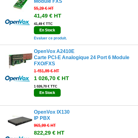
Module FXS
55,29 €
HT
41,49 €
HT
41,49 € TTC
En Stock
Evaluer ce produit.
OpenVox A2410E
Carte PCI-E Analogique 24 Port 6 Module
FXO/FXS
1 451,99 €
HT
1 026,70 €
HT
1 026,70 € TTC
En Stock
OpenVox IX130
IP PBX
965,99 €
HT
822,29 €
HT