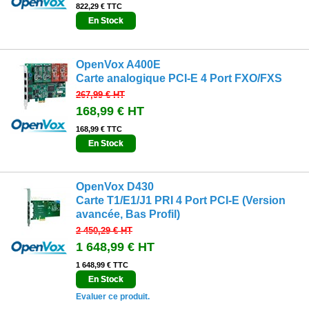
822,29 € TTC
En Stock
OpenVox A400E
Carte analogique PCI-E 4 Port FXO/FXS
267,99 €
HT
168,99 €
HT
168,99 € TTC
En Stock
OpenVox D430
Carte T1/E1/J1 PRI 4 Port PCI-E (Version
avancée, Bas Profil)
2 450,29 €
HT
1 648,99 €
HT
1 648,99 € TTC
En Stock
Evaluer ce produit.