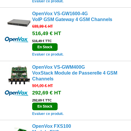
Evaluer ce produit.
OpenVox VS-GW1600-4G
VoIP GSM Gateway 4 GSM Channels
688,99 €
HT
516,49 €
HT
516,49 € TTC
En Stock
Evaluer ce produit.
OpenVox VS-GWM400G
VoxStack Module de Passerelle 4 GSM
Channels
504,00 €
HT
292,69 €
HT
292,69 € TTC
En Stock
Evaluer ce produit.
OpenVox FXS100