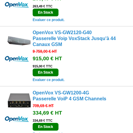
263,49 € TTC
En Stock
Evaluer ce produit.
OpenVox VS-GW2120-G40
Passerelle Voip VoxStack Jusqu'à 44
Canaux GSM
9 758,00 €
HT
915,00 €
HT
915,00 € TTC
En Stock
Evaluer ce produit.
OpenVox VS-GW1200-4G
Passerelle VoiP 4 GSM Channels
709,69 €
HT
334,69 €
HT
334,69 € TTC
En Stock