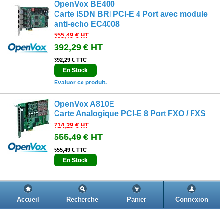
OpenVox BE400
Carte ISDN BRI PCI-E 4 Port avec module
anti-echo EC4008
555,49 €
HT
392,29 €
HT
392,29 € TTC
En Stock
Evaluer ce produit.
OpenVox A810E
Carte Analogique PCI-E 8 Port FXO / FXS
714,29 €
HT
555,49 €
HT
555,49 € TTC
En Stock
OpenVox A1610E
Accueil
Recherche
Panier
Connexion
Carte Analogique PCI-E 16 Port FXO/FXS
1 313,29 €
HT