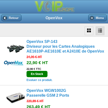
OpenVox
Retour
Menu
OpenVox SP-143
Diviseur pour les Cartes Analogiques
AE1610P-AE1610E et A2410E de OpenVox
24,00 €
HT
22,90 €
HT
22,90 € TTC
En Stock
Evaluer ce produit.
OpenVox WGW1002G
Passerelle GSM 2 Ports
320,99 €
HT
263,49 €
HT