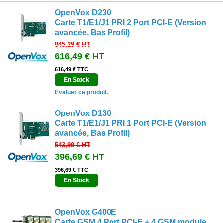
OpenVox D230
Carte T1/E1/J1 PRI 2 Port PCI-E (Version
avancée, Bas Profil)
845,29 €
HT
616,49 €
HT
616,49 € TTC
En Stock
Evaluer ce produit.
OpenVox D130
Carte T1/E1/J1 PRI 1 Port PCI-E (Version
avancée, Bas Profil)
543,99 €
HT
396,69 €
HT
396,69 € TTC
En Stock
OpenVox G400E
Carte GSM 4 Port PCI-E + 4 GSM module