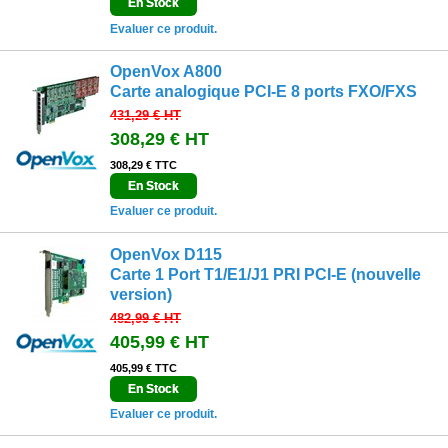
En Stock
Evaluer ce produit.
OpenVox A800
Carte analogique PCI-E 8 ports FXO/FXS
431,29 €
HT
308,29 €
HT
308,29 € TTC
En Stock
Evaluer ce produit.
OpenVox D115
Carte 1 Port T1/E1/J1 PRI PCI-E (nouvelle
version)
482,99 €
HT
405,99 €
HT
405,99 € TTC
En Stock
Evaluer ce produit.