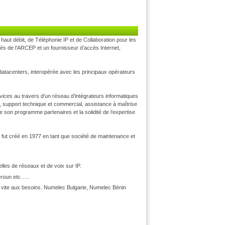
haut débit, de Téléphonie IP et de Collaboration pour les
s de l’ARCEP et un fournisseur d’accès Internet,
datacenters, interopérée avec les principaux opérateurs
ices au travers d’un réseau d’intégrateurs informatiques
 support technique et commercial, assistance à maîtrise
e son programme partenaires et la solidité de l’expertise
s, fut créé en 1977 en tant que société de maintenance et
elles de réseaux et de voix sur IP.
eroun etc…..
s vite aux besoins. Numelec Bulgarie, Numelec Bénin