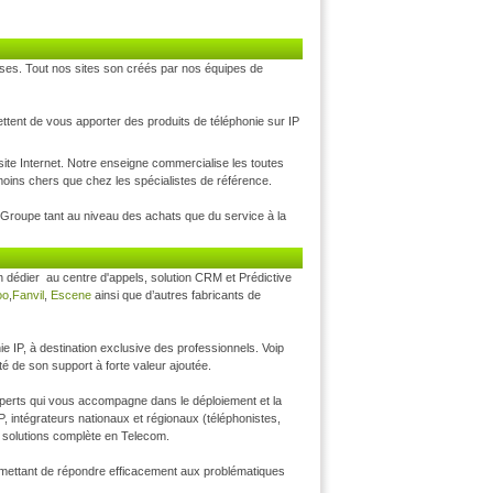
nses. Tout nos sites son créés par nos équipes de
ttent de vous apporter des produits de téléphonie sur IP
site Internet. Notre enseigne commercialise les toutes
oins chers que chez les spécialistes de référence.
u Groupe tant au niveau des achats que du service à la
n dédier au centre d'appels, solution CRM et Prédictive
oo
,
Fanvil
,
Escene
ainsi que d’autres fabricants de
e IP, à destination exclusive des professionnels. Voip
té de son support à forte valeur ajoutée.
xperts qui vous accompagne dans le déploiement et la
, intégrateurs nationaux et régionaux (téléphonistes,
s solutions complète en Telecom.
ermettant de répondre efficacement aux problématiques