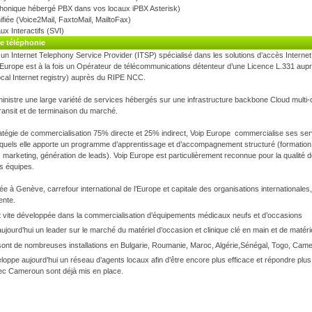
phonique hébergé PBX dans vos locaux iPBX Asterisk)
fiée (Voice2Mail, FaxtoMail, MailtoFax)
x Interactifs (SVI)
e téléphonie
un Internet Telephony Service Provider (ITSP) spécialisé dans les solutions d’accès Internet 
urope est à la fois un Opérateur de télécommunications détenteur d’une Licence L.331 auprè
al Internet registry) auprès du RIPE NCC.
inistre une large variété de services hébergés sur une infrastructure backbone Cloud multi-
transit et de terminaison du marché.
ratégie de commercialisation 75% directe et 25% indirect, Voip Europe commercialise ses serv
quels elle apporte un programme d’apprentissage et d’accompagnement structuré (formation,
s marketing, génération de leads). Voip Europe est particulièrement reconnue pour la qualité d
s équipes.
ée à Genève, carrefour international de l’Europe et capitale des organisations internationale
ente.
 vite développée dans la commercialisation d’équipements médicaux neufs et d’occasions
ujourd’hui un leader sur le marché du matériel d’occasion et clinique clé en main et de matéri
sont de nombreuses installations en Bulgarie, Roumanie, Maroc, Algérie,Sénégal, Togo, Cam
oppe aujourd’hui un réseau d’agents locaux afin d’être encore plus efficace et répondre plu
ec Cameroun sont déjà mis en place.