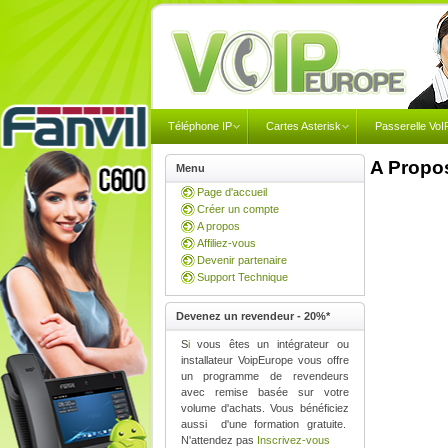
Téléphone IP
Cartes Asterisk
Passerelle VoI
A Propo
Menu
Page d'accueil
Créer un compte
A propos
Affiliez-vous
Devenir partenaire
Support Technique
Devenez un revendeur - 20%*
S
i
vous êtes un intégrateur ou
installateur
VoipEurope
vous offre
un programme de revendeurs
avec remise basée sur votre
volume d'achats. Vous bénéficiez
aussi
d'une formation gratuite.
N'attendez pas
Inscrivez-vous