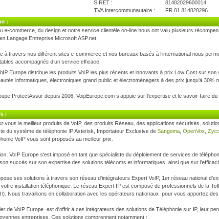
SIRET : 81482029600014
TVA Intercommunautaire : FR 81 814820296.
on :
du e-commerce, du design et notre service clientèle on-line nous ont valu plusieurs récompe
n Langage Entreprise Microsoft ASP.net.
 à travers nos différent sites e-commerce et nos bureaux basés à l’international nous perme
ttables accompagnés d’un service efficace.
IP Europe distribue les produits VoIP les plus récents et innovants à prix Low Cost sur son 
autés informatiques, électroniques grand public et électroménagers à des prix jusqu’à 30% m
oupe ProtectAssur depuis 2006, VoipEurope.com s’appuie sur l’expertise et le savoir-faire d
s :
r vous le meilleur produits de VoIP, des produits Réseau, des applications sécurisés, solutio
iste du système de téléphonie IP Asterisk, Importateur Exclusive de
Sangoma
,
OpenVox
,
Zyc
phonie VoIP vous sont proposés au meilleur prix.
on, VoIP Europe s'est imposé en tant que spécialiste du déploiement de services de téléphoni
on succès sur son expertise des solutions télécoms et informatiques, ainsi que sur l'efficaci
pose ses solutions à travers son réseau d'intégrateurs Expert VoIP, 1er réseau national d'e
otre installation téléphonique. Le réseau Expert IP est composé de professionnels de la ToIP
II). Nous travaillions en collaboration avec les opérateurs nationaux pour vous apportez de
r de VoIP Europe est d'offrir à ces intégrateurs des solutions de Téléphonie sur IP, leur p
moyennes entreprises. Ces solutions comprennent notamment :