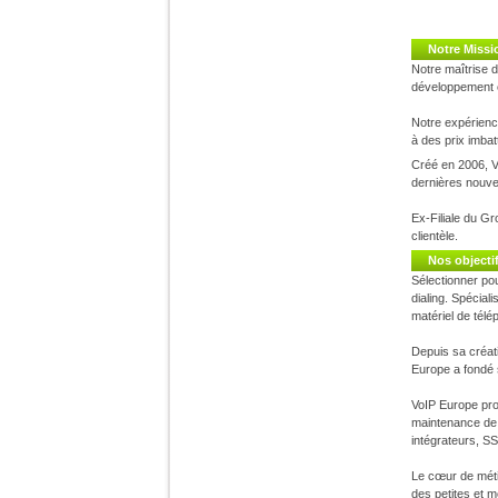
Notre Missi
Notre maîtrise 
développement e
Notre expérience
à des prix imba
Créé en 2006, Vo
dernières nouve
Ex-Filiale du Gr
clientèle.
Nos objectif
Sélectionner pou
dialing. Spécial
matériel de télé
Depuis sa créati
Europe a fondé s
VoIP Europe pro
maintenance de v
intégrateurs, SS
Le cœur de métie
des petites et 