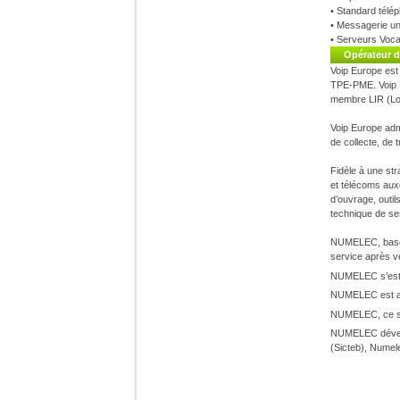
• Standard télé
• Messagerie uni
• Serveurs Vocau
Opérateur d
Voip Europe est 
TPE-PME. Voip E
membre LIR (Loc
Voip Europe adm
de collecte, de 
Fidèle à une st
et télécoms aux
d’ouvrage, outil
technique de se
NUMELEC
, bas
service après v
NUMELEC
s’est
NUMELEC
est a
NUMELEC
, ce 
NUMELEC
dével
(Sicteb), Numel