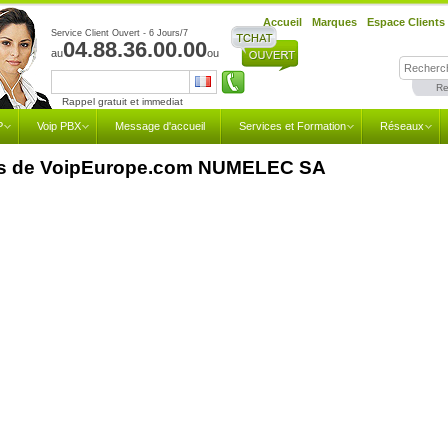
Accueil
Marques
Espace Clients
Service Client Ouvert - 6 Jours/7
04.88.36.00.00
au
ou
Re
Rappel gratuit et immediat
P
Voip PBX
Message d'accueil
Services et Formation
Réseaux
s de VoipEurope.com NUMELEC SA