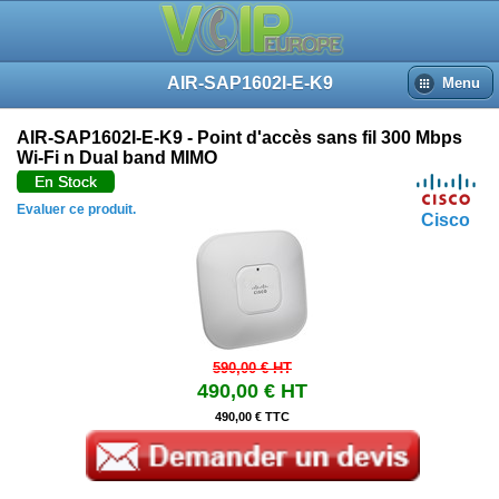
AIR-SAP1602I-E-K9
Menu
AIR-SAP1602I-E-K9 - Point d'accès sans fil 300 Mbps
Wi-Fi n Dual band MIMO
En Stock
Evaluer ce produit.
Cisco
590,00 €
HT
490,00 €
HT
490,00 € TTC