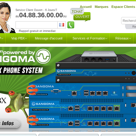
Accueil
Marques
Espace Clients
Service Client Ouvert - 6 Jours/7
04.88.36.00.00
au
ou
Re
Rappel gratuit et immediat
P
Voip PBX
Message d'accueil
Services et Formation
Réseaux
eePBX