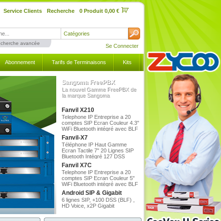
Service Clients
Recherche
0 Produit 0,00 €
Catégories
cherche avancée
Se Connecter
Abonnement
Tarifs de Terminaisons
Kits
Sangoma FreePBX
La nouvel Gamme FreePBX de
la marque Sangoma
Fanvil X210
Telephone IP Entreprise a 20
comptes SIP Ecran Couleur 4.3"
WiFi Bluetooth intégré avec BLF
106 buttons Gigabit
Fanvil-X7
Téléphone IP Haut Gamme
Ecran Tactile 7" 20 Lignes SIP
Bluetooth Intégré 127 DSS
Fanvil X7C
Telephone IP Entreprise a 20
comptes SIP Ecran Couleur 5"
WiFi Bluetooth intégré avec BLF
60 buttons Gigabit.
Android SIP & Gigabit
6 lignes SIP, +100 DSS (BLF) ,
HD Voice, x2P Gigabit
Couleur 8 comptes SIP