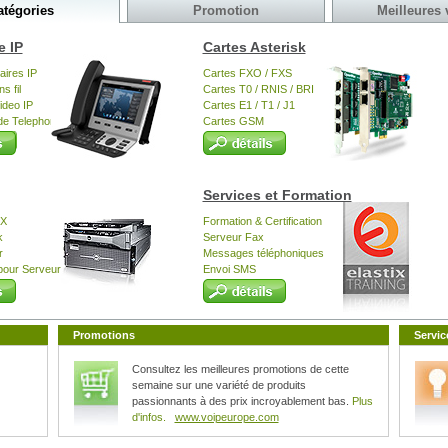
atégories
Promotion
Meilleures 
ope
Sangoma
Sangoma FreePBX
 IP
Cartes Asterisk
aires IP
Cartes FXO / FXS
s fil
Cartes T0 / RNIS / BRI
ideo IP
Cartes E1 / T1 / J1
de Telephone
Cartes GSM
Services et Formation
BX
Formation & Certification
k
Serveur Fax
r
Messages téléphoniques
pour Serveur
Envoi SMS
Promotions
Servic
Consultez les meilleures promotions de cette
semaine sur une variété de produits
passionnants à des prix incroyablement bas.
Plus
d'infos.
www.voipeurope.com