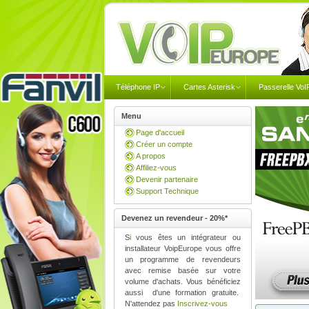
Téléphone IP
Cartes Asterisk
Passerelle VoI
Menu
Page d'accueil
Créer un compte
A propos
Affiliez-vous
Devenir partenaire
Support Technique
Devenez un revendeur - 20%*
S
i
vous êtes un intégrateur ou
installateur
VoipEurope
vous offre
un programme de revendeurs
avec remise basée sur votre
volume d'achats. Vous bénéficiez
aussi
d'une formation gratuite.
N'attendez pas
Inscrivez-vous
Sangoma Fr