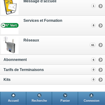
Message d'accueil
1
Services et Formation
8
Réseaux
61
Abonnement
6
Tarifs de Terminaisons
0
Kits
0
Accueil
Recherche
Panier
Connexion