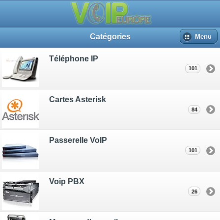
Catégories
Menu
Téléphone IP
101
Cartes Asterisk
84
Passerelle VoIP
101
Voip PBX
26