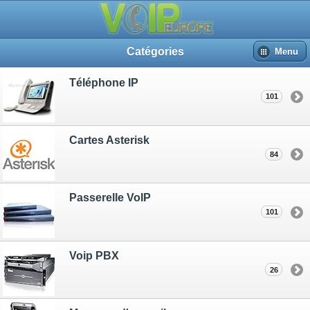
Catégories
Menu
Téléphone IP
101
Cartes Asterisk
84
Passerelle VoIP
101
Voip PBX
26