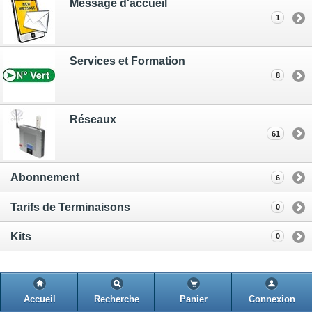
Message d'accueil
1
Services et Formation
8
Réseaux
61
Abonnement
6
Tarifs de Terminaisons
0
Kits
0
Accueil
Recherche
Panier
Connexion