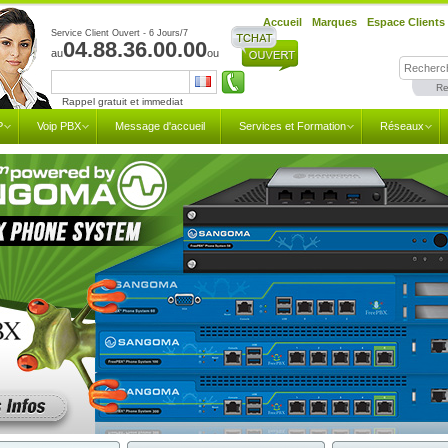
Accueil
Marques
Espace Clients
Service Client Ouvert - 6 Jours/7
04.88.36.00.00
au
ou
Re
Rappel gratuit et immediat
P
Voip PBX
Message d'accueil
Services et Formation
Réseaux
eePBX