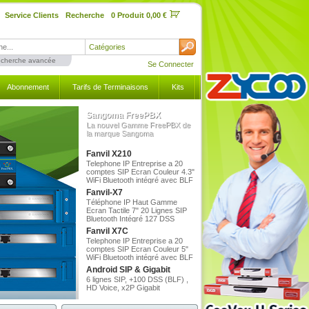
Service Clients
Recherche
0 Produit 0,00 €
Catégories
cherche avancée
Se Connecter
Abonnement
Tarifs de Terminaisons
Kits
Sangoma FreePBX
La nouvel Gamme FreePBX de
la marque Sangoma
Fanvil X210
Telephone IP Entreprise a 20
comptes SIP Ecran Couleur 4.3"
WiFi Bluetooth intégré avec BLF
106 buttons Gigabit
Fanvil-X7
Téléphone IP Haut Gamme
Ecran Tactile 7" 20 Lignes SIP
Bluetooth Intégré 127 DSS
Fanvil X7C
Telephone IP Entreprise a 20
comptes SIP Ecran Couleur 5"
WiFi Bluetooth intégré avec BLF
60 buttons Gigabit.
Android SIP & Gigabit
6 lignes SIP, +100 DSS (BLF) ,
HD Voice, x2P Gigabit
Couleur 8 comptes SIP