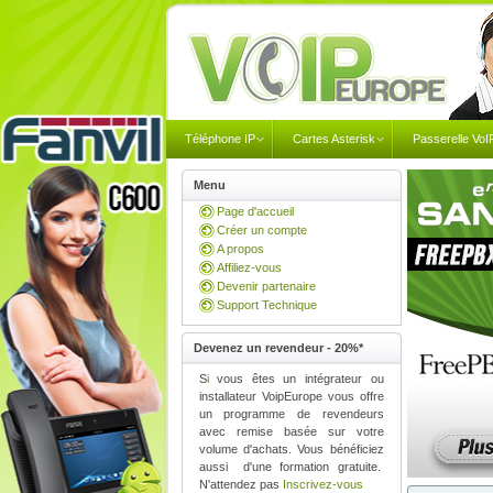
Téléphone IP
Cartes Asterisk
Passerelle VoI
Menu
Page d'accueil
Créer un compte
A propos
Affiliez-vous
Devenir partenaire
Support Technique
Devenez un revendeur - 20%*
S
i
vous êtes un intégrateur ou
installateur
VoipEurope
vous offre
un programme de revendeurs
avec remise basée sur votre
volume d'achats. Vous bénéficiez
aussi
d'une formation gratuite.
N'attendez pas
Inscrivez-vous
Sangoma Fr