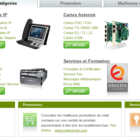
atégories
Promotion
Meilleures 
ope
Sangoma
Sangoma FreePBX
 IP
Cartes Asterisk
aires IP
Cartes FXO / FXS
s fil
Cartes T0 / RNIS / BRI
ideo IP
Cartes E1 / T1 / J1
de Telephone
Cartes GSM
Services et Formation
BX
Formation & Certification
k
Serveur Fax
r
Messages téléphoniques
pour Serveur
Envoi SMS
Promotions
Servic
Consultez les meilleures promotions de cette
semaine sur une variété de produits
passionnants à des prix incroyablement bas.
Plus
d'infos.
www.voipeurope.com